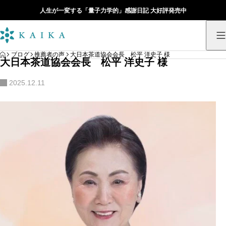
人生が一変する「量子力学的」感謝日記 大好評発売中
HOME
ブログ
推薦者の声
大日本茶道協会会長 松平 洋史子 様
大日本茶道協会会長 松平 洋史子 様
2025.12.11