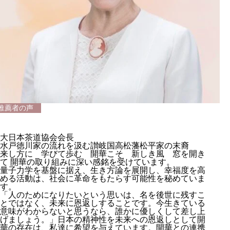
推薦者の声
大日本茶道協会会長
水戸徳川家の流れを汲む讃岐国高松藩松平家の末裔
来し方に 学びて歩む 開華こそ 新しき風 窓を開き
て 開華の取り組みに深い感銘を受けています。
量子力学を基盤に据え、生き方論を展開し、幸福度を高
める活動は、社会に革命をもたらす可能性を秘めていま
す。
「人のためになりたいという思いは、名を後世に残すこ
とではなく、未来に恩返しすることです。今生きている
意味がわからないと思うなら、誰かに優しくして差し上
げましょう。」日本の精神性を未来への恩返しとして開
華の存在は、私達に希望を与えています。開華との連携